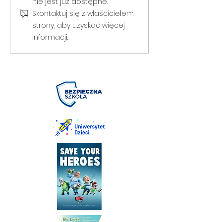
Puchar Burmistrza Bełżyc
rowerową
nie jest już dostępne.
Skontaktuj się z właścicielem
strony, aby uzyskać więcej
informacji.