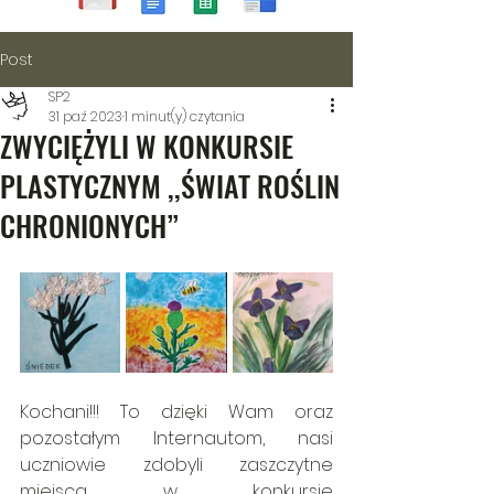
Post
SP2
31 paź 2023
1 minut(y) czytania
ZWYCIĘŻYLI W KONKURSIE
PLASTYCZNYM ,,ŚWIAT ROŚLIN
CHRONIONYCH”
Kochani!!! To dzięki Wam oraz 
pozostałym Internautom, nasi 
uczniowie zdobyli zaszczytne 
miejsca w konkursie 