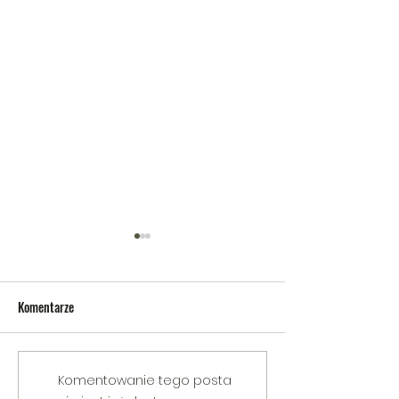
Komentarze
V Gminny Turniej Szachowy o
Egzamin praktyczny
Komentowanie tego posta