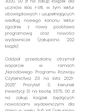
3000, 00 zł na zakup książek dla
uczniów klas I-VIII, w tym lektur
obowiązkowych i uzupełniających
według nowego kanonu lektur
zgodnie z nowa podstawa
programową oraz nowości
wydawnicze (zakupiono 202
książki).
Oddział przedszkolny otrzymał
wsparcie w ramach
„Narodowego Programu Rozwoju
Czytelnictwa 2.0 na lata
2021-
2025
” Priorytet 3, Kierunek
inwestycji 3.1 na kwotę 3375, 00 zł
na zakup książek będących
nowościami wydawniczymi dla
dzieci w wieku 3-6 lat (zakupiono