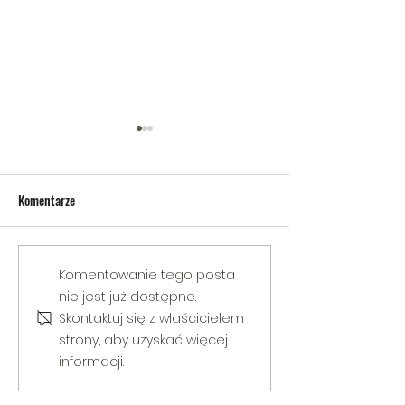
Komentarze
V Gminny Turniej Szachowy o
Egzamin praktyczny
Komentowanie tego posta
Puchar Burmistrza Bełżyc
rowerową
nie jest już dostępne.
Skontaktuj się z właścicielem
strony, aby uzyskać więcej
informacji.