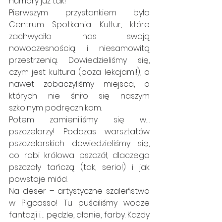
humory już tak!
Pierwszym przystankiem było 
Centrum Spotkania Kultur, które 
zachwyciło nas swoją 
nowoczesnością i niesamowitą 
przestrzenią. Dowiedzieliśmy się, 
czym jest kultura (poza lekcjami!), a 
nawet zobaczyliśmy miejsca, o 
których nie śniło się naszym 
szkolnym podręcznikom.
Potem zamieniliśmy się w… 
pszczelarzy! Podczas warsztatów 
pszczelarskich dowiedzieliśmy się, 
co robi królowa pszczół, dlaczego 
pszczoły tańczą (tak, serio!) i jak 
powstaje miód.
Na deser – artystyczne szaleństwo 
w Pigcasso! Tu puściliśmy wodze 
fantazji i… pędzle, dłonie, farby. Każdy 