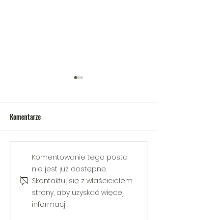
Komentarze
V Gminny Turniej Szachowy o
Egzamin praktyczny
Komentowanie tego posta
Puchar Burmistrza Bełżyc
rowerową
nie jest już dostępne.
Skontaktuj się z właścicielem
strony, aby uzyskać więcej
informacji.