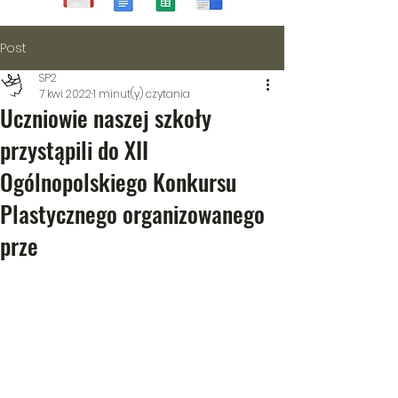
Post
SP2
7 kwi 2022
1 minut(y) czytania
Uczniowie naszej szkoły
przystąpili do XII
Ogólnopolskiego Konkursu
Plastycznego organizowanego
prze