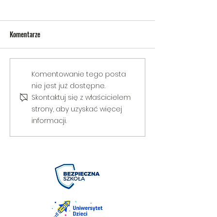
Komentarze
V Gminny Turniej Szachowy o
Egzamin praktyczny
Komentowanie tego posta
Puchar Burmistrza Bełżyc
rowerową
nie jest już dostępne.
Skontaktuj się z właścicielem
strony, aby uzyskać więcej
informacji.