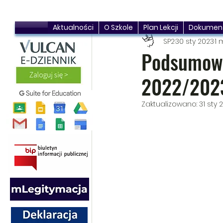
Aktualności
O Szkole
Plan Lekcji
Dokumen
SP2
30 sty 2023
1 
Podsumowa
2022/202
Zaktualizowano:
31 sty 