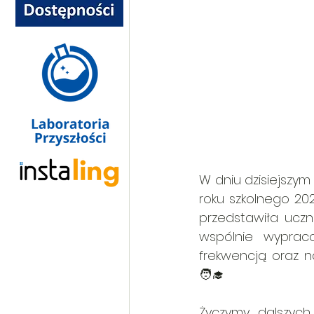
W dniu dzisiejszym
roku szkolnego 20
przedstawiła uczn
wspólnie wypraco
frekwencją oraz n
🧑‍🎓
Życzymy dalszych