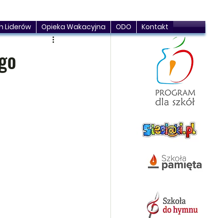
h Liderów
Opieka Wakacyjna
ODO
Kontakt
go