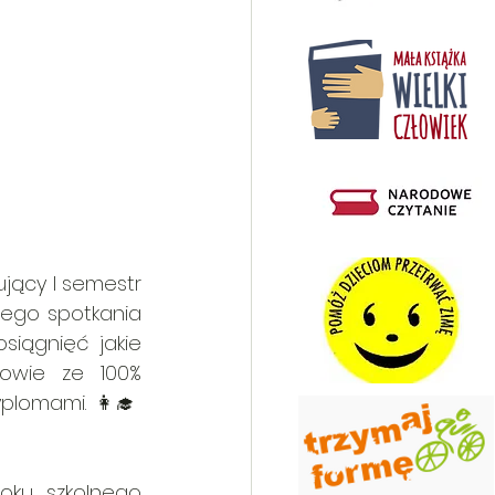
jący I semestr 
ego spotkania 
iągnięć jakie 
owie ze 100% 
plomami. 👩‍🎓
ku szkolnego 