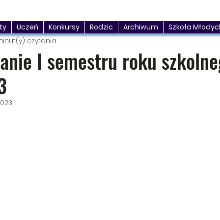
ty
Uczeń
Konkursy
Rodzic
Archiwum
Szkoła Młodyc
minut(y) czytania
nie I semestru roku szkolne
3
2023