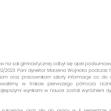
 w na sali gimnastycznej odbył się apel podsumowu
22/2023. Pani dyrektor Marzena Wojnicka podczas t
iom oraz pracownikom szkoły informacje co do os
waliśmy w trakcie pierwszego półrocza. Uczni
ajlepszymi wynikami w nauce zostali wyróżnieni dy
 sukcesów oraz siły do pracy w II semestrze ro