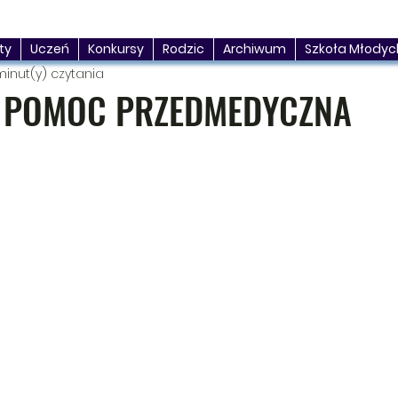
ty
Uczeń
Konkursy
Rodzic
Archiwum
Szkoła Młodyc
minut(y) czytania
 POMOC PRZEDMEDYCZNA