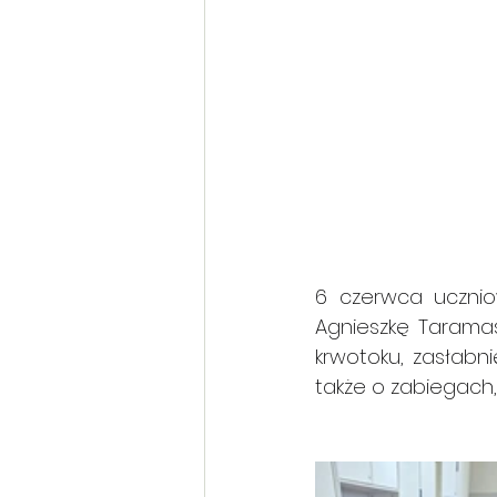
6 czerwca uczniowi
Agnieszkę Taramas
krwotoku, zasłabn
także o zabiegach,