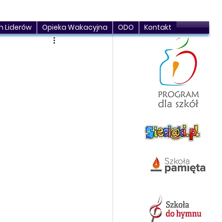
h Liderów
Opieka Wakacyjna
ODO
Kontakt