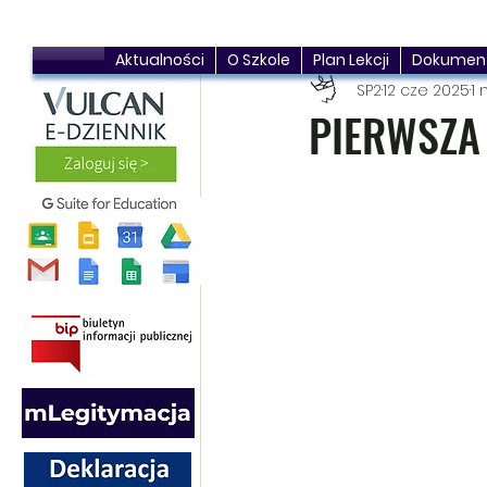
Aktualności
O Szkole
Plan Lekcji
Dokumen
SP2
12 cze 2025
1 
PIERWSZA