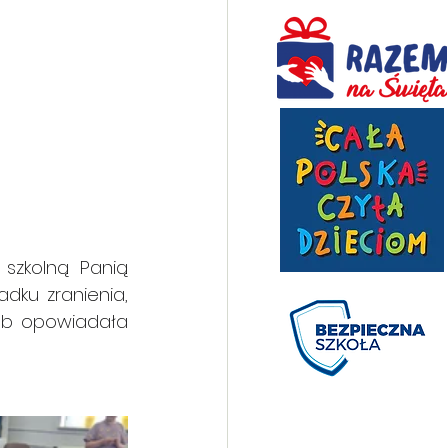
 szkolną Panią 
ku zranienia, 
sób opowiadała 