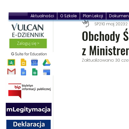
Aktualności
O Szkole
Plan Lekcji
Dokumen
SP2
10 maj 2023
2
Obchody Św
z Ministre
Zaktualizowano:
30 cze