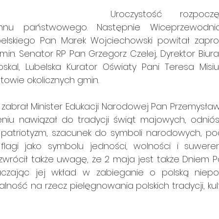
Uroczystość rozpocz
nu państwowego. Następnie Wiceprzewodnicz
lskiego Pan Marek Wojciechowski powitał zapros
m.in. Senator RP Pan Grzegorz Czelej, Dyrektor Biura
skal, Lubelska Kurator Oświaty Pani Teresa Misiuk
towie okolicznych gmin. 
 zabrał Minister Edukacji Narodowej Pan Przemysław 
iu nawiązał do tradycji świąt majowych, odniósł
ą patriotyzm, szacunek do symboli narodowych, pod
 flagi jako symbolu jedności, wolności i suwere
 zwrócił także uwagę, że 2 maja jest także Dniem Pol
aczając jej wkład w zabieganie o polską niepod
ność na rzecz pielęgnowania polskich tradycji, kultu