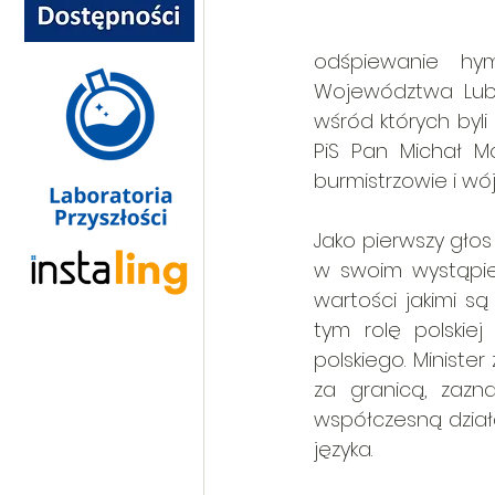
odśpiewanie hym
Województwa Lube
wśród których byli 
PiS Pan Michał Mo
burmistrzowie i wój
Jako pierwszy głos
w swoim wystąpien
wartości jakimi s
tym rolę polskiej
polskiego. Minister
za granicą, zazn
współczesną działal
języka.