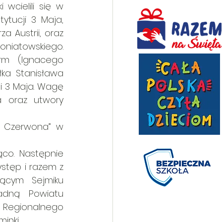
cielili się w 
ytucji 3 Maja, 
a Austrii, oraz 
oniatowskiego. 
rm (Ignacego 
ka Stanisława 
 3 Maja. Wagę 
a oraz utwory 
– Czerwona” w 
co. Następnie 
stęp i razem z 
ącym Sejmiku 
dną Powiatu 
 Regionalnego 
nki. 