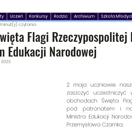
ty
Uczeń
Konkursy
Rodzic
Archiwum
Szkoła Młodyc
 minut(y) czytania
ięta Flagi Rzeczypospolitej 
m Edukacji Narodowej
 2023
2 maja uczniowie naszej
zaszczyć uczestniczyć 
obchodach Święta Flagi
pod patronatem i na 
Ministra Edukacji Narodo
Przemysława Czarnka, 