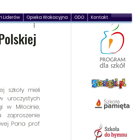
h Liderów
Opieka Wakacyjna
ODO
Kontakt
Polskiej
 szkoły mieli 
w uroczystych 
 w Miłocinie, 
zaproszenie 
wej Pana prof. 