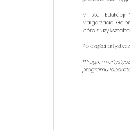
Minister Edukacji
Małgorzacie Gole
która służy kształ
Po części artystycz
*Program artystyc
programu laborator