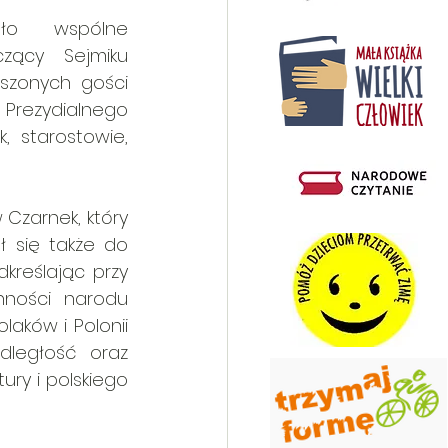
ęło wspólne 
ący Sejmiku 
zonych gości 
 Prezydialnego 
, starostowie, 
Czarnek, który 
 się także do 
kreślając przy 
nności narodu 
aków i Polonii 
ległość oraz 
ry i polskiego 