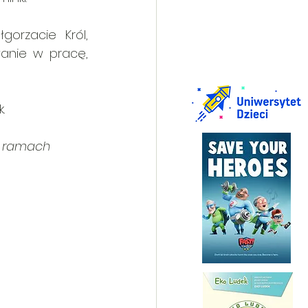
orzacie Król, 
nie w pracę, 
 
.
w ramach 