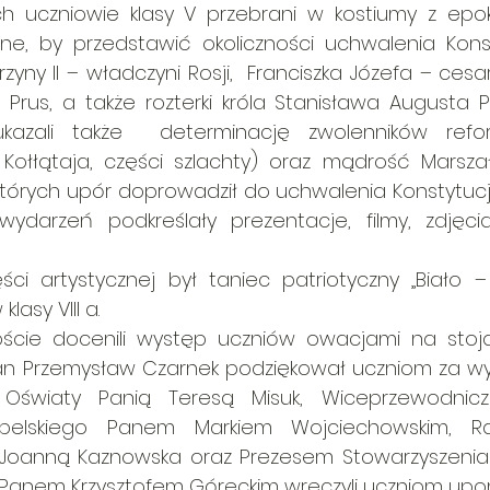
 uczniowie klasy V przebrani w kostiumy z epoki w
zne, by przedstawić okoliczności uchwalenia Konst
rzyny II – władczyni Rosji,  Franciszka Józefa – cesarz
la Prus, a także rozterki króla Stanisława Augusta P
 ukazali także  determinację zwolenników refo
Kołłątaja, części szlachty) oraz mądrość Marszał
tórych upór doprowadził do uchwalenia Konstytucji
ydarzeń podkreślały prezentacje, filmy, zdjęci
ci artystycznej był taniec patriotyczny „Biało 
lasy VIII a.
ście docenili występ uczniów owacjami na stoją
 Pan Przemysław Czarnek podziękował uczniom za wy
 Oświaty Panią Teresą Misuk, Wiceprzewodnicz
elskiego Panem Markiem Wojciechowskim, Ra
 Joanną Kaznowska oraz Prezesem Stowarzyszenia
 Panem Krzysztofem Góreckim wręczyli uczniom upomi