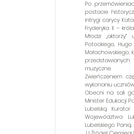
Po przemówieniach
postacie historyc
intrygi carycy Kata
Fryderyka II – kró
Młodzi „aktorzy”
Potockiego, Hugo 
Małachowskiego, k
przedstawianych w
muzyczne. 
Zwieńczeniem częś
wykonaniu uczniów k
Obecni na sali go
Minister Edukacji
Lubelską Kurator
Województwa Lub
Lubelskiego Panią
„U Źródeł Ciemięgi