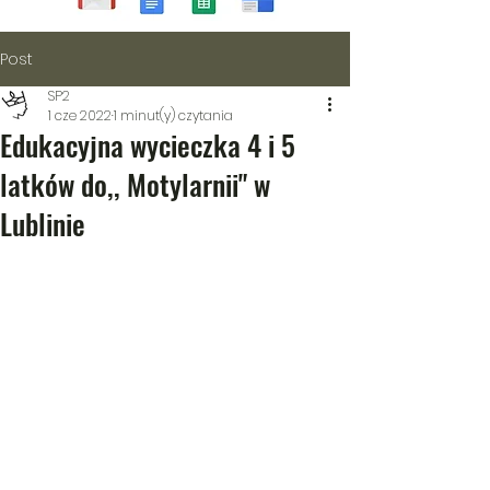
Post
SP2
1 cze 2022
1 minut(y) czytania
Edukacyjna wycieczka 4 i 5
latków do,, Motylarnii" w
Lublinie