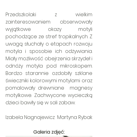
Przedszkolaki z wielkim 
zainteresowaniem obserwowały 
wyjątkowe okazy motyli 
pochodzące ze stref tropikalnych. Z 
uwagą słuchały o etapach rozwoju 
motyla i sposobie ich odżywiania. 
Miały możliwość obejrzenia skrzydeł i 
odnóży motyla pod mikroskopem. 
Bardzo starannie ozdobiły szklane 
świeczniki kolorowymi motylami oraz 
pomalowały drewniane  magnesy 
motylkowe. Zachwycone wycieczką 
dzieci bawiły się w sali zabaw.
Izabela Nagnajewicz  Martyna Rybak
Galeria zdjęć: