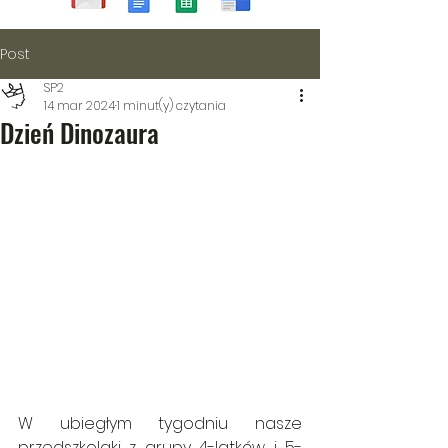
Post
SP2
14 mar 2024
1 minut(y) czytania
Dzień Dinozaura
W ubiegłym tygodniu nasze 
przedszkolaki z grupy 4-latków i 5-