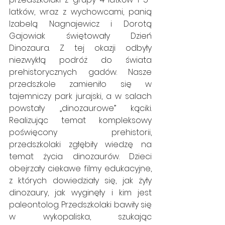
latków, wraz z wychowcami, panią 
Izabelą Nagnajewicz i Dorotą 
Gajowiak świętowały Dzień 
Dinozaura. Z tej okazji odbyły 
niezwykłą podróż do świata 
prehistorycznych gadów. Nasze 
przedszkole zamieniło się w 
tajemniczy park jurajski, a w salach 
powstały „dinozaurowe” kąciki. 
Realizując temat kompleksowy 
poświęcony prehistorii, 
przedszkolaki zgłębiły wiedzę na 
temat życia dinozaurów. Dzieci 
obejrzały ciekawe filmy edukacyjne, 
z których dowiedziały się, jak żyły 
dinozaury, jak wyginęły i kim jest 
paleontolog. Przedszkolaki bawiły się 
w wykopaliska, szukając 