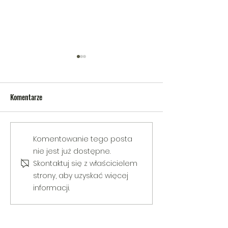
Komentarze
V Gminny Turniej Szachowy o
Egzamin praktyczny
Komentowanie tego posta
Puchar Burmistrza Bełżyc
rowerową
nie jest już dostępne.
Skontaktuj się z właścicielem
strony, aby uzyskać więcej
informacji.