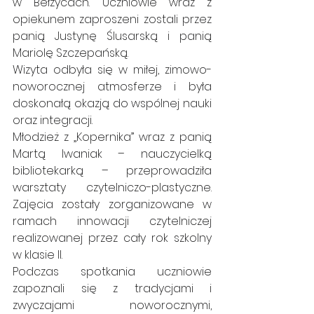
w Bełżycach. Uczniowie wraz z 
opiekunem zaproszeni zostali przez 
panią Justynę Ślusarską i panią 
Mariolę Szczepańską.
Wizyta odbyła się w miłej, zimowo-
noworocznej atmosferze i była 
doskonałą okazją do wspólnej nauki 
oraz integracji.
Młodzież z „Kopernika” wraz z panią 
Martą Iwaniak – nauczycielką 
bibliotekarką – przeprowadziła 
warsztaty czytelniczo-plastyczne. 
Zajęcia zostały zorganizowane w 
ramach innowacji czytelniczej 
realizowanej przez cały rok szkolny 
w klasie II.
Podczas spotkania uczniowie 
zapoznali się z tradycjami i 
zwyczajami noworocznymi, 