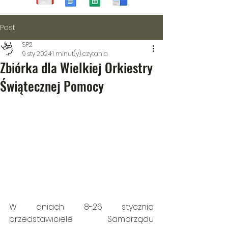
Post
SP2
9 sty 2024
1 minut(y) czytania
Zbiórka dla Wielkiej Orkiestry
Świątecznej Pomocy
W dniach 8-26 stycznia 
przedstawiciele Samorządu 