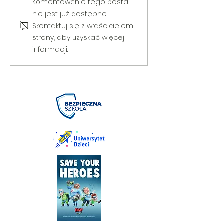
V Gminny Turniej Szachowy o
Egzamin praktyczny
Komentowanie tego posta
Puchar Burmistrza Bełżyc
rowerową
nie jest już dostępne.
Skontaktuj się z właścicielem
strony, aby uzyskać więcej
informacji.