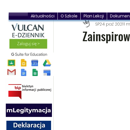
Aktualności
O Szkole
Plan Lekcji
Dokumen
SP2
4 paź 2021
1 m
Zainspirow