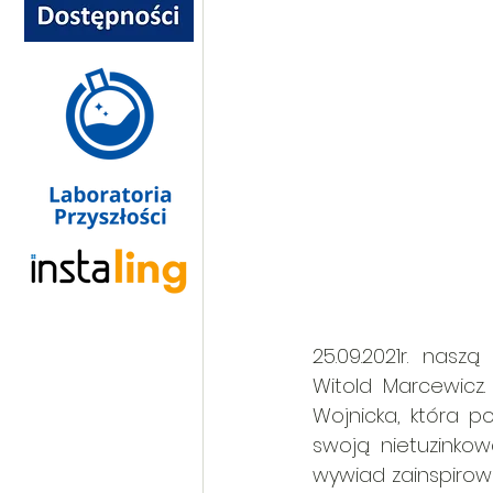
25.09.2021r. naszą
Witold Marcewicz.
Wojnicka, która p
swoją nietuzinkową
wywiad zainspirowa