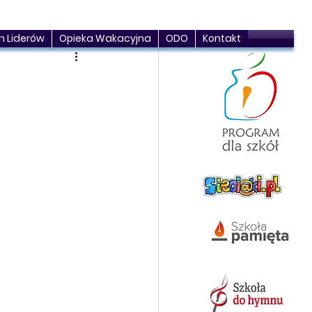
h Liderów
Opieka Wakacyjna
ODO
Kontakt