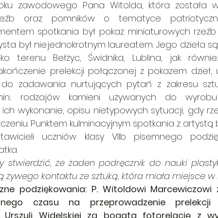
obku zawodowego Pana Witolda, która została 
zeźb oraz pomników o tematyce patriotycznej i
entem spotkania był pokaz miniaturowych rzeźb 
ysta był niejednokrotnym laureatem. Jego dzieła s
lko terenu Bełżyc, Świdnika, Lublina, jak równie
akończenie prelekcji połączonej z pokazem dzieł, u
do zadawania nurtujących pytań z zakresu sztuki r
in.: rodzajów kamieni używanych do wyrobu 
ch wykonanie, opisu nietypowych sytuacji, gdy rze
zeniu. Punktem kulminacyjnym spotkania z artystą 
awicieli uczniów klasy VIIb pisemnego podzię
tka.
 stwierdzić, że żaden podręcznik do nauki plastyk
ą żywego kontaktu ze sztuką, która miała miejsce w 
ne podziękowania: P. Witoldowi Marcewiczowi za
nnego czasu na przeprowadzenie prelekcji
ni Urszuli Widelskiej za bogatą fotorelację z wy