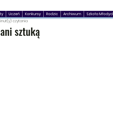
ty
Uczeń
Konkursy
Rodzic
Archiwum
Szkoła Młodyc
inut(y) czytania
ani sztuką