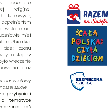
wzbogacona o 
 religijnej. 
konkursowych, 
ą dopełnieniem 
ż wielu miast 
czniowie mieli 
zeźbiarskiej. 
dzieł, czasu 
źby te ulegały 
było wręczenie 
kowania oraz 
i ani wystawy 
naszej szkole.
 przybycie i 
 o tematyce 
darzenia, zaś 