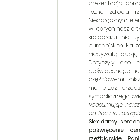
prezentacja dor
liczne zdjęcia r
Nieodłącznym elem
w których nasz art
krajobrazu nie ty
europejskich. Na z
niebywałą okazję 
Dotyczyły one m
poświęcanego na i
częściowemu zniszc
mu przez przedst
symbolicznego kwia
Reasumując należy
on-line nie zastąpi
Składamy serdecz
poświęcenie ce
rzeźbiarskiej. Pa