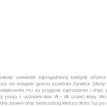
 szkołę odwiedził zaprzyjaźniony bełżycki artysta-
 Już na wstępie gościa powitała Dyrektor Szkoły-
odziękowała mu za przyjęcie zaproszenia i chęć po
 pasją z uczniami klas VII i VIII. Uczeń klasy VIIa
ny życiem oraz twórczością Mistrza dłuta. Tuż po 