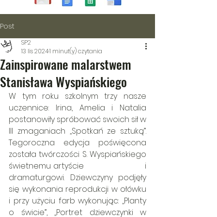
Post
SP2
13 lis 2024
1 minut(y) czytania
Zainspirowane malarstwem
Stanisława Wyspiańskiego
W tym roku szkolnym trzy nasze 
uczennice: Irina, Amelia i Natalia 
postanowiły spróbować swoich sił w 
III zmaganiach ,,Spotkań ze sztuką”. 
Tegoroczna edycja poświęcona 
została twórczości S. Wyspiańskiego 
świetnemu artyście                            i 
dramaturgowi. Dziewczyny podjęły 
się wykonania reprodukcji w ołówku 
i przy użyciu farb wykonując: ,,Planty 
o świcie”, ,,Portret dziewczynki w 