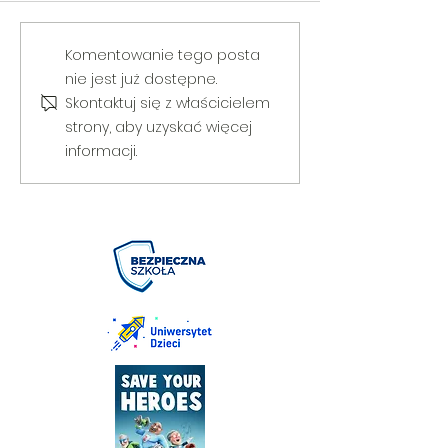
V Gminny Turniej Szachowy o
Egzamin praktyczny
Komentowanie tego posta
Puchar Burmistrza Bełżyc
rowerową
nie jest już dostępne.
Skontaktuj się z właścicielem
strony, aby uzyskać więcej
informacji.