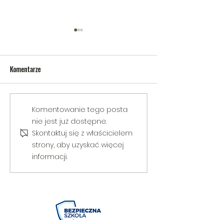
Komentarze
V Gminny Turniej Szachowy o
Egzamin praktyczny
Komentowanie tego posta
Puchar Burmistrza Bełżyc
rowerową
nie jest już dostępne.
Skontaktuj się z właścicielem
strony, aby uzyskać więcej
informacji.