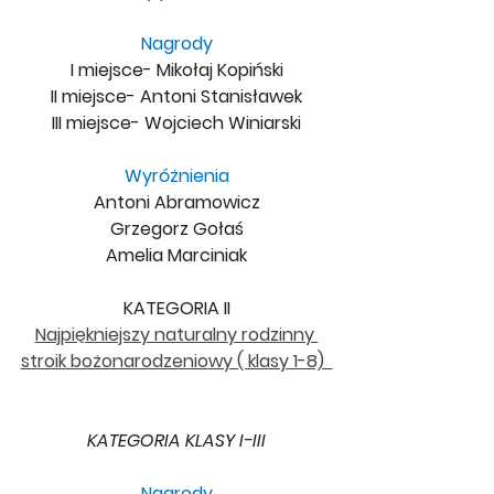
Nagrody
I miejsce- Mikołaj Kopiński
II miejsce- Antoni Stanisławek
III miejsce- Wojciech Winiarski
Wyróżnienia
Antoni Abramowicz
Grzegorz Gołaś
Amelia Marciniak
KATEGORIA II
Najpiękniejszy naturalny rodzinny 
stroik bożonarodzeniowy ( klasy 1-8)  
KATEGORIA KLASY I-III
Nagrody