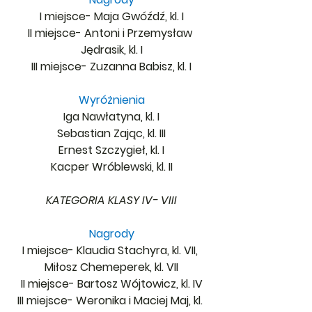
I miejsce- Maja Gwóźdź, kl. I
II miejsce- Antoni i Przemysław 
Jędrasik, kl. I
III miejsce- Zuzanna Babisz, kl. I
Wyróżnienia
Iga Nawłatyna, kl. I
Sebastian Zając, kl. III
Ernest Szczygieł, kl. I
Kacper Wróblewski, kl. II
KATEGORIA KLASY IV- VIII
Nagrody
I miejsce- Klaudia Stachyra, kl. VII, 
Miłosz Chemeperek, kl. VII
II miejsce- Bartosz Wójtowicz, kl. IV
III miejsce- Weronika i Maciej Maj, kl. 