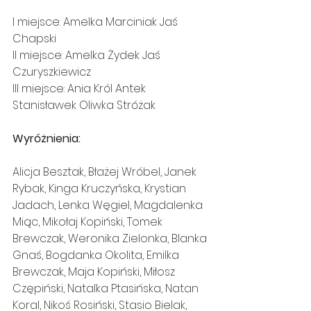
I miejsce: Amelka Marciniak Jaś 
Chapski  
II miejsce: Amelka Żydek Jaś 
Czuryszkiewicz  
III miejsce: Ania Król Antek 
Stanisławek Oliwka Stróżak  
Wyróżnienia:
Alicja Besztak, Błażej Wróbel, Janek 
Rybak, Kinga Kruczyńska, Krystian 
Jadach, Lenka Węgiel, Magdalenka 
Miąc, Mikołaj Kopiński, Tomek 
Brewczak, Weronika Zielonka, Blanka 
Gnaś, Bogdanka Okolita, Emilka 
Brewczak, Maja Kopiński, Miłosz 
Czępiński, Natalka Ptasińska, Natan 
Koral, Nikoś Rosiński, Stasio Bielak, 