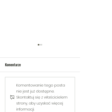
Komentarze
V Gminny Turniej Szachowy o
Egzamin praktyczny
Komentowanie tego posta
Puchar Burmistrza Bełżyc
rowerową
nie jest już dostępne.
Skontaktuj się z właścicielem
strony, aby uzyskać więcej
informacji.