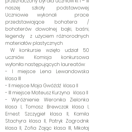
przeznaczony był dla uczniów kl. I – III 
naszej szkoły podstawowej. 
Uczniowie wykonali  prace 
przedstawiające bohatera / 
bohaterów dowolnej bajki, baśni, 
legendy  z użyciem różnorodnych 
materiałów plastycznych. 
 W konkursie wzięło udział 50 
uczniów. Komisja konkursowa 
wyłoniła następujących laureatów:
- I miejsce Lena Lewandowska   
klasa III
- II miejsce Maja Gwóźdź  klasa II 
- III miejsce Mateusz Kurzyna   klasa II
- Wyróżnienie: Weronika Zielonka 
klasa I, Tomasz Brewczak klasa I, 
Ernest Szczygieł klasa II, Kamila 
Stachyra klasa II, Patryk Zagrodnik 
klasa II, Zofia Zając klasa III, Mikołaj 