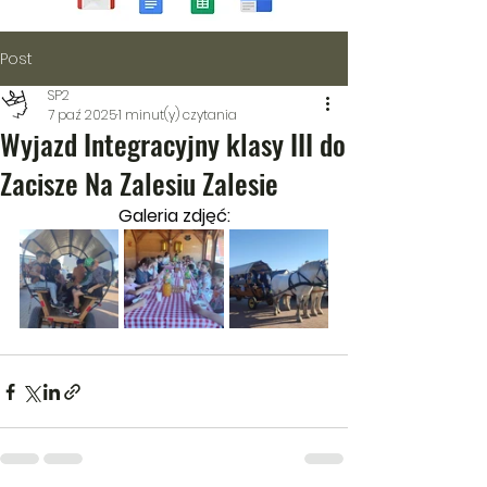
Post
SP2
7 paź 2025
1 minut(y) czytania
Wyjazd Integracyjny klasy III do
Zacisze Na Zalesiu Zalesie
Galeria zdjęć: