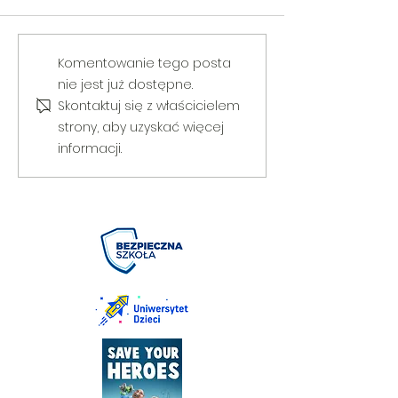
V Gminny Turniej Szachowy o
Egzamin praktyczny
Komentowanie tego posta
Puchar Burmistrza Bełżyc
rowerową
nie jest już dostępne.
Skontaktuj się z właścicielem
strony, aby uzyskać więcej
informacji.