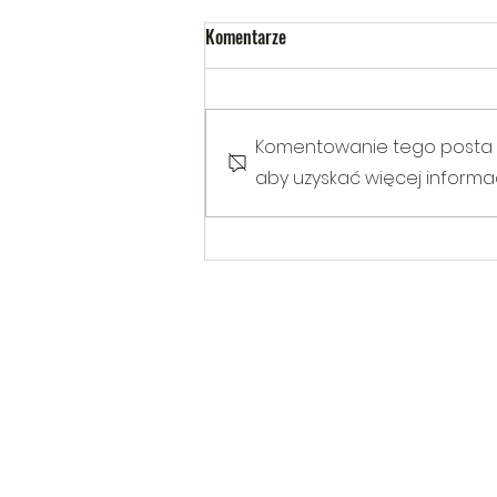
Komentarze
Komentowanie tego posta nie
aby uzyskać więcej informacj
Warsztaty poruszające temat
Hejtu wśród dzieci i młodzieży