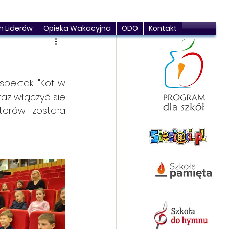
h Liderów
Opieka Wakacyjna
ODO
Kontakt
spektakl "Kot w 
az włączyć się 
orów została 