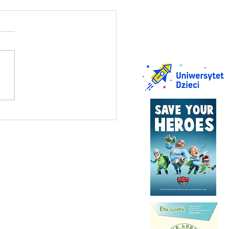
in praktyczny na kartę
rową