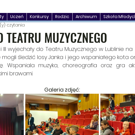
ty
Uczeń
Konkursy
Rodzic
Archiwum
Szkoła Młodyc
(y) czytania
O TEATRU MUZYCZNEGO
II i III wyjechały do Teatru Muzycznego w Lublinie na 
 mogli śledzić losy Janka i jego wspaniałego kota or
ę. Wspaniala muzyka, choreografia oraz gra akt
imi brawami.
Galeria zdjęć: