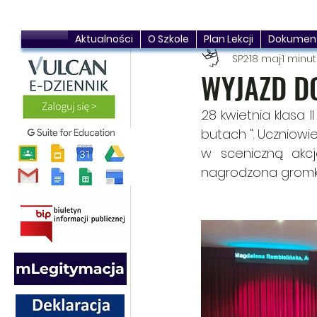
Aktualności
O Szkole
Plan Lekcji
Dokumen
SP2
18 maj
1 minut
WYJAZD D
.28 kwietnia klasa 
butach ". Uczniowie
w sceniczną akcj
nagrodzona gromk