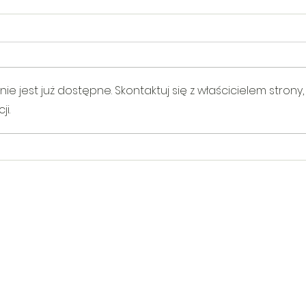
 jest już dostępne. Skontaktuj się z właścicielem strony,
i.
V Gminny Turniej Szachowy o
Egzam
Puchar Burmistrza Bełżyc
rowe