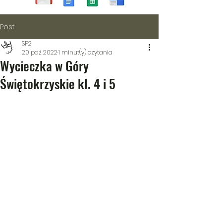
Post
SP2
20 paź 2022
1 minut(y) czytania
Wycieczka w Góry
Świętokrzyskie kl. 4 i 5