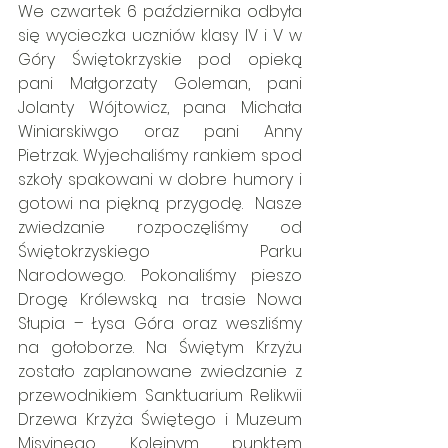
We czwartek 6 października odbyła 
się wycieczka uczniów klasy IV i V w 
Góry Świętokrzyskie pod opieką 
pani Małgorzaty Goleman, pani 
Jolanty Wójtowicz, pana Michała 
Winiarskiwgo oraz pani Anny 
Pietrzak. Wyjechaliśmy rankiem spod 
szkoły spakowani w dobre humory i 
gotowi na piękną przygodę.  Nasze 
zwiedzanie rozpoczęliśmy od  
Świętokrzyskiego Parku 
Narodowego. Pokonaliśmy pieszo 
Drogę Królewską na trasie Nowa 
Słupia – Łysa Góra oraz weszliśmy 
na gołoborze. Na Świętym Krzyżu 
zostało zaplanowane zwiedzanie z 
przewodnikiem Sanktuarium Relikwii 
Drzewa Krzyża Świętego i Muzeum 
Misyjnego. Kolejnym punktem 