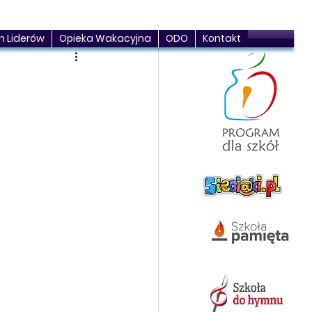
h Liderów
Opieka Wakacyjna
ODO
Kontakt