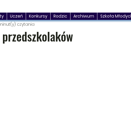
ty
Uczeń
Konkursy
Rodzic
Archiwum
Szkoła Młodyc
minut(y) czytania
 przedszkolaków