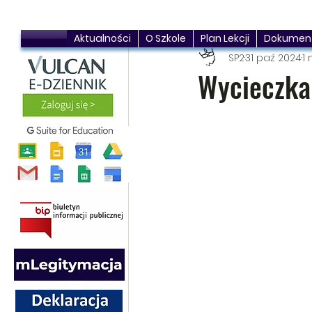
Aktualności
O Szkole
Plan Lekcji
Dokumen
SP2
31 paź 2024
1 
Wycieczka