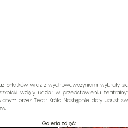
az 5-latków wraz z wychowawczyniami wybrały się
dszkolaki wzięły udział w przedstawieniu teatraln
ianym przez Teatr Króla. Następnie dały upust swo
aw.
Galeria zdjęć: