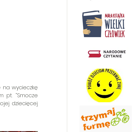
 na wycieczkę 
ym pt. "Smocze 
jej dziecięcej 