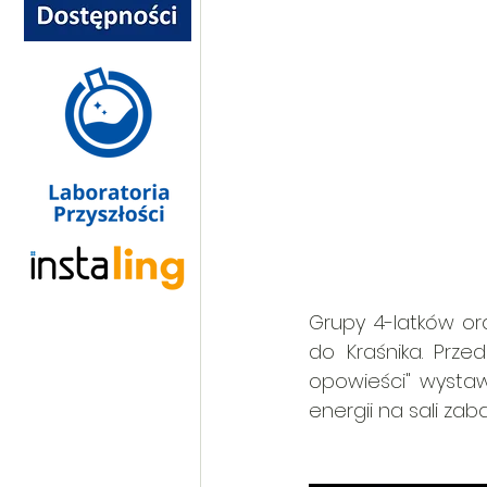
Grupy 4-latków or
do Kraśnika. Prze
opowieści" wystaw
energii na sali zab