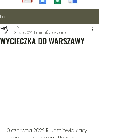
Post
SP2
13 cze 2022
1 minut(y) czytania
WYCIECZKA DO WARSZAWY
10 czerwca 2022 R. uczniowie klasy  
III wspólnie z uczniami klasy IV  