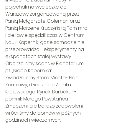
pojechali na wycieczkę do 
Warszawy zorganizowaną przez 
Panią Małgorzatę Goleman oraz 
Panią Marzenę Kruczyńską. Tam miło 
i ciekawie spędzili czas w Centrum 
Nauki Kopernik, gdzie samodzielnie 
przeprowadzali  eksperymenty na 
eksponatach stałej wystawy. 
Obejrzeliśmy seans w Planetarium 
pt.: „Niebo Kopernika”. 
Zwiedzaliśmy Stare Miasto- Plac 
Zamkowy, dziedziniec Zamku 
Królewskiego, Rynek, Barbakan- 
pomnik Małego Powstańca.
Zmęczeni, ale bardzo zadowoleni 
wróciliśmy do domów w późnych 
godzinach wieczornych.