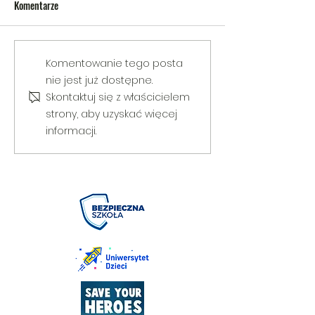
Komentarze
V Gminny Turniej Szachowy o
Egzamin praktyczny
Komentowanie tego posta
Puchar Burmistrza Bełżyc
rowerową
nie jest już dostępne.
Skontaktuj się z właścicielem
strony, aby uzyskać więcej
informacji.