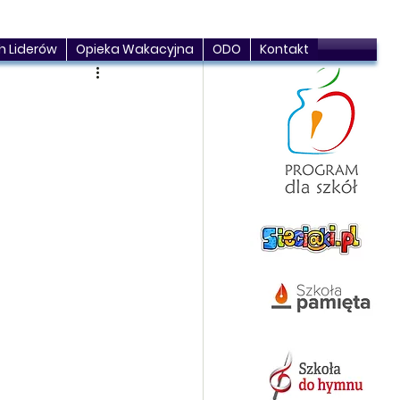
h Liderów
Opieka Wakacyjna
ODO
Kontakt