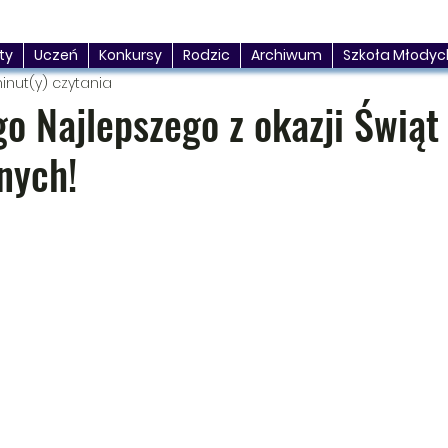
ty
Uczeń
Konkursy
Rodzic
Archiwum
Szkoła Młodyc
inut(y) czytania
o Najlepszego z okazji Świąt
nych!