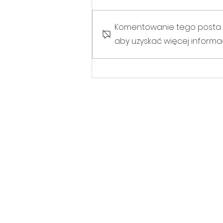
Komentowanie tego posta nie
aby uzyskać więcej informacj
Warsztaty poruszające temat
Hejtu wśród dzieci i młodzieży