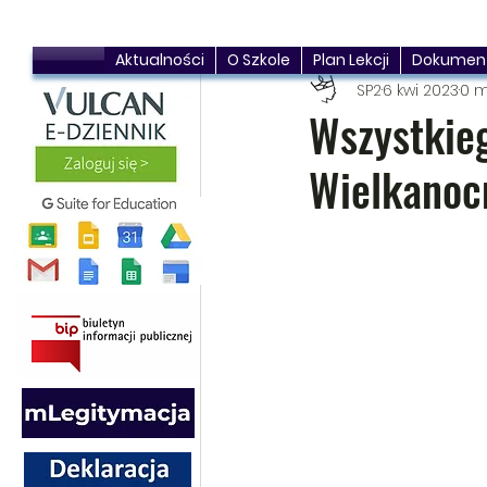
Aktualności
O Szkole
Plan Lekcji
Dokumen
SP2
6 kwi 2023
0 m
Wszystkieg
Wielkanoc