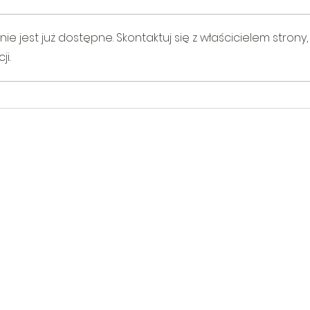
 jest już dostępne. Skontaktuj się z właścicielem strony,
i.
V Gminny Turniej Szachowy o
Egzam
Puchar Burmistrza Bełżyc
rowe