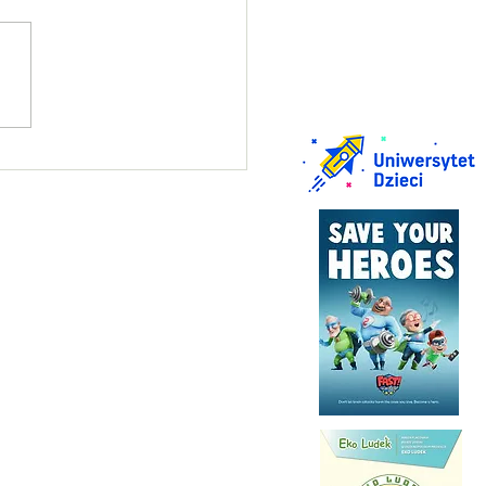
in praktyczny na kartę
rową