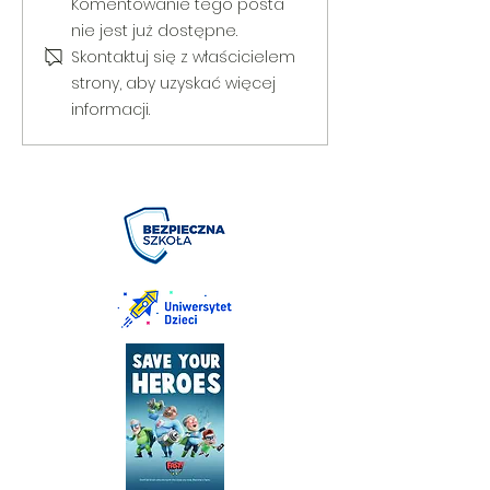
V Gminny Turniej Szachowy o
Egzamin praktyczny
Komentowanie tego posta
Puchar Burmistrza Bełżyc
rowerową
nie jest już dostępne.
Skontaktuj się z właścicielem
strony, aby uzyskać więcej
informacji.