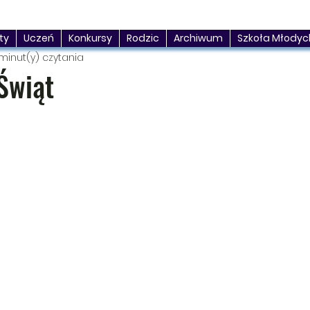
ty
Uczeń
Konkursy
Rodzic
Archiwum
Szkoła Młodyc
minut(y) czytania
Świąt