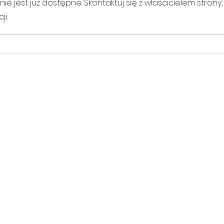
 jest już dostępne. Skontaktuj się z właścicielem strony,
i.
V Gminny Turniej Szachowy o
Egzam
Puchar Burmistrza Bełżyc
rowe