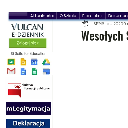
Aktualności
O Szkole
Plan Lekcji
Dokumen
SP2
16 gru 2020
0 
Wesołych 