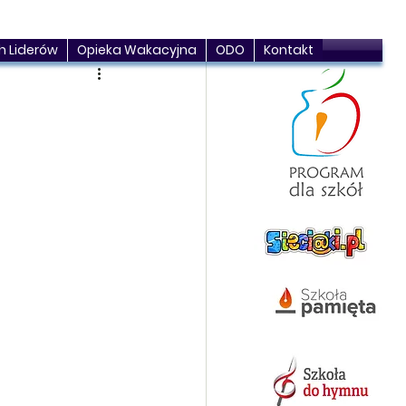
h Liderów
Opieka Wakacyjna
ODO
Kontakt