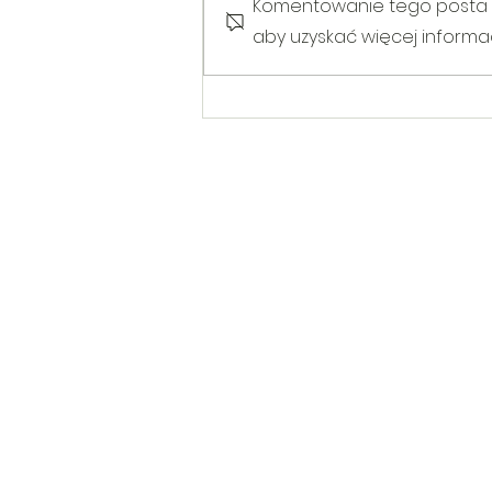
Komentowanie tego posta nie
aby uzyskać więcej informacj
Warsztaty poruszające temat
Hejtu wśród dzieci i młodzieży