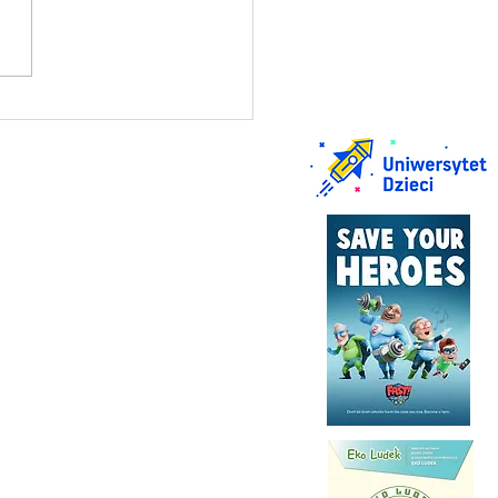
in praktyczny na kartę
rową