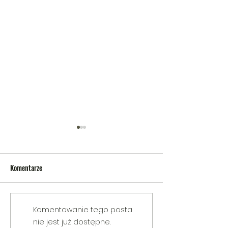
Komentarze
V Gminny Turniej Szachowy o
Egzamin praktyczny
Komentowanie tego posta
Puchar Burmistrza Bełżyc
rowerową
nie jest już dostępne.