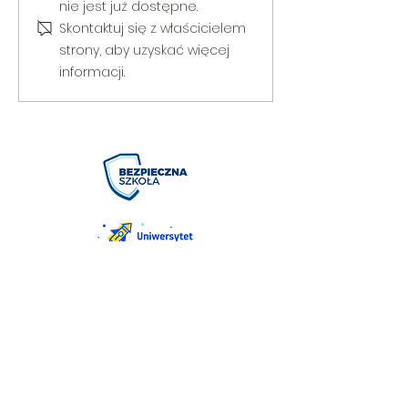
Puchar Burmistrza Bełżyc
rowerową
nie jest już dostępne.
Skontaktuj się z właścicielem
strony, aby uzyskać więcej
informacji.