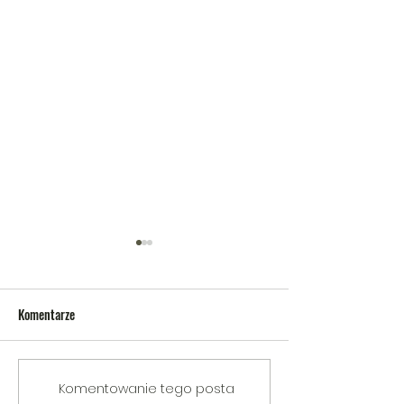
Komentarze
V Gminny Turniej Szachowy o
Egzamin praktyczny
Komentowanie tego posta