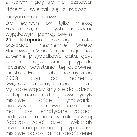
z którym nigdy się nie rozstawał, 
któremu zwierzał się z radości i 
małych smuteczków?
Dla jednych był tylko miękką 
Przytulanką, dla innych zaś czymś 
wyjątkowym i pamiątkowym.
25 listopada
 każdego roku 
przypada niezmiennie Święto 
Pluszowego Misia. Nie jest to jednak 
zupełnie przypadkowa data, gdyż 
właśnie tego dnia przypada 
rocznica powstania tej cudownej 
maskotki. Hucznie obchodzimy je od 
2002r, czyli od momentu 
świętowania setnych urodzin misia.
My także włączyliśmy się do udziału 
w tej imprezie, której towarzyszyły 
misiowe tańce, rymowanki-
pokazywanki, misiowe puzzle, me 
morki czy tematyczne zagadki 
bajkowe z misiem w roli głównej. 
Podczas zajęć dzieci wykonały 
przepiękne pachnące przyprawami 
misiowe obrazki, a na zakończenie 