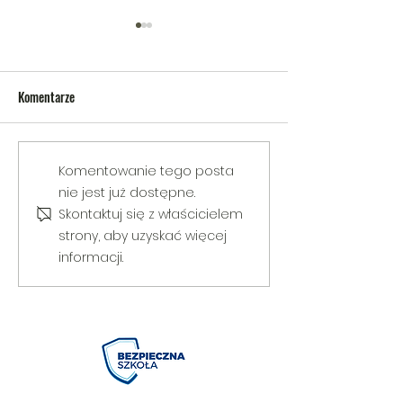
Komentarze
V Gminny Turniej Szachowy o
Egzamin praktyczny
Komentowanie tego posta
Puchar Burmistrza Bełżyc
rowerową
nie jest już dostępne.
Skontaktuj się z właścicielem
strony, aby uzyskać więcej
informacji.