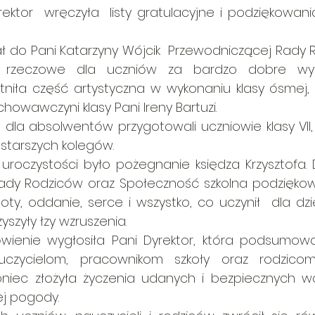
ektor  wręczyła  listy gratulacyjne i podziękowani
ał do Pani Katarzyny Wójcik  Przewodniczącej Rady Ro
 rzeczowe dla uczniów za bardzo dobre wyni
tniła część artystyczna w wykonaniu klasy ósmej,
howawczyni klasy Pani Ireny Bartuzi. 
 dla absolwentów przygotowali uczniowie klasy VII,
starszych kolegów. 
oczystości było pożegnanie księdza Krzysztofa. Dy
dy Rodziców oraz Społeczność szkolna podziękowa
ty, oddanie, serce i wszystko, co uczynił  dla dziec
szyły łzy wzruszenia. 
ienie wygłosiła Pani Dyrektor, która podsumowała
uczycielom, pracownikom szkoły oraz rodzic
niec złożyła życzenia udanych i bezpiecznych wak
j pogody.  