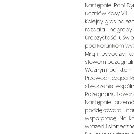
Następnie Pani Dyr
uczniów klasy VIII. 
Kolejny głos należ
rozdała nagrody
Uroczystość uświe
pod kierunkiem wyc
Miłą niespodziankę
słowem pożegnali 
Ważnym punktem ur
Przewodnicząca Ra
stworzenie wspólno
Pożegnaniu towarzy
Następnie przemów
podziękowała na
współpracę. Na ko
wrażeń i słoneczne