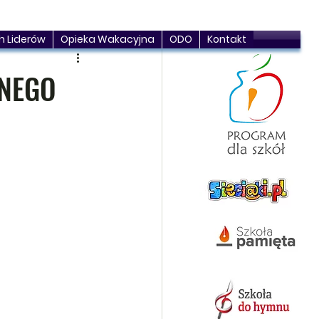
h Liderów
Opieka Wakacyjna
ODO
Kontakt
LNEGO