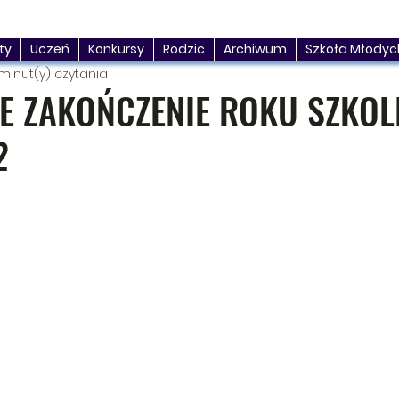
ty
Uczeń
Konkursy
Rodzic
Archiwum
Szkoła Młodyc
 minut(y) czytania
E ZAKOŃCZENIE ROKU SZKO
2