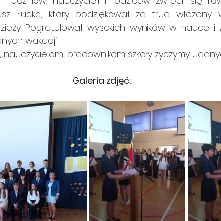
uczniów, nauczycieli i rodziców zwrócił się równ
usz Łucka, który podziękował za trud włożony w
eży. Pogratulował wysokich wyników w nauce i ż
nych wakacji.
, nauczycielom, pracownikom szkoły życzymy udanyc
Galeria zdjęć: