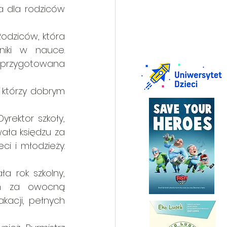
a dla rodziców 
dziców, która  
ki w nauce. 
 przygotowana 
 którzy dobrym 
rektor szkoły, 
ła księdzu za 
i i młodzieży. 
 rok szkolny, 
om za owocną 
acji, pełnych 