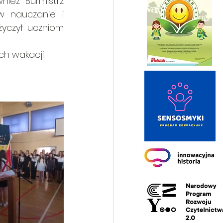
ież Burmistrz 
 nauczanie i 
yczył uczniom 
h wakacji.