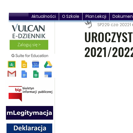
Aktualności
O Szkole
Plan Lekcji
Dokumen
SP2
29 cze 2022
1
UROCZYST
2021/202