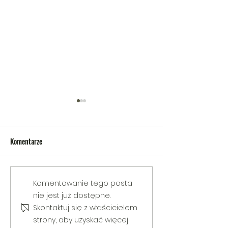
Komentarze
V Gminny Turniej Szachowy o
Egzamin praktyczny
Komentowanie tego posta
Puchar Burmistrza Bełżyc
rowerową
nie jest już dostępne.
Skontaktuj się z właścicielem
strony, aby uzyskać więcej