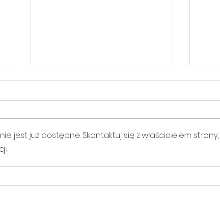
 jest już dostępne. Skontaktuj się z właścicielem strony,
i.
V Gminny Turniej Szachowy o
Egzam
Puchar Burmistrza Bełżyc
rowe