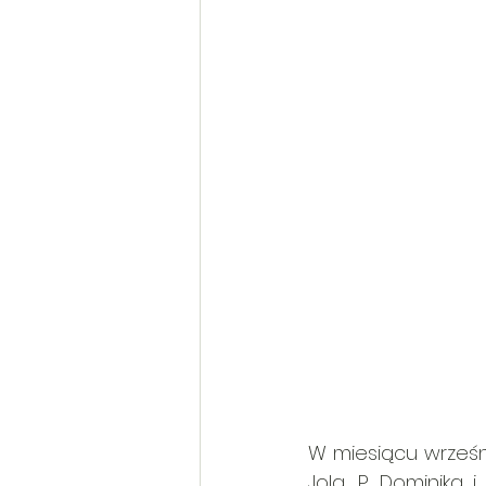
W miesiącu wrześni
Jolą, P. Dominiką 