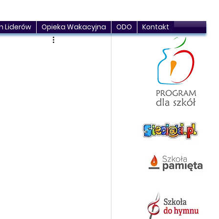
h Liderów
Opieka Wakacyjna
ODO
Kontakt