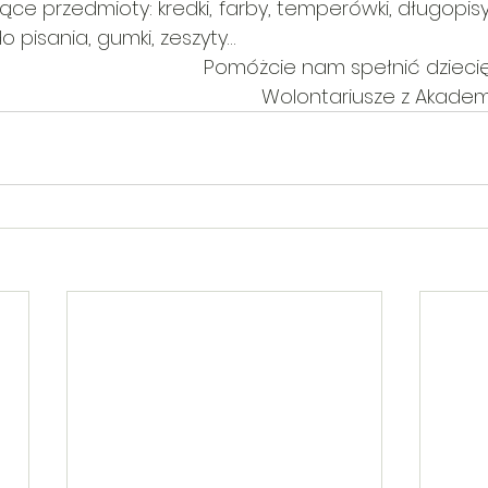
e przedmioty: kredki, farby, temperówki, długopisy, no
a do pisania, gumki, zeszyty…
Pomóżcie nam spełnić dziecię
Wolontariusze z Akadem