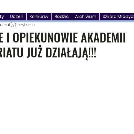
ty
Uczeń
Konkursy
Rodzic
Archiwum
Szkoła Młodyc
minut(y) czytania
E I OPIEKUNOWIE AKADEMII
ATU JUŻ DZIAŁAJĄ!!!