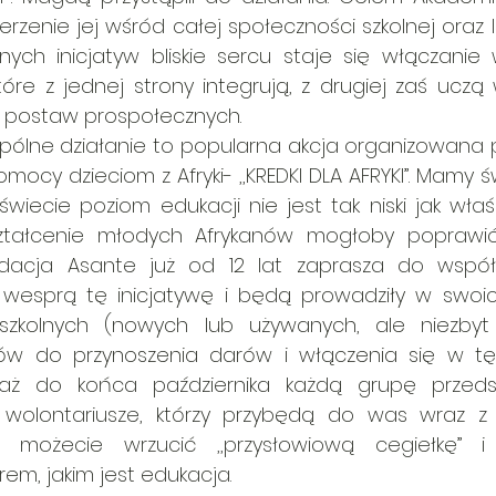
rzenie jej wśród całej społeczności szkolnej oraz lo
ch inicjatyw bliskie sercu staje się włączanie w
óre z jednej strony integrują, z drugiej zaś uczą 
a postaw prospołecznych.
pólne działanie to popularna akcja organizowana p
mocy dzieciom z Afryki- ,,KREDKI DLA AFRYKI”. Mamy 
wiecie poziom edukacji nie jest tak niski jak właś
kształcenie młodych Afrykanów mogłoby poprawić
dacja Asante już od 12 lat zaprasza do współpr
e wesprą tę inicjatywę i będą prowadziły w swoi
 szkolnych (nowych lub używanych, ale niezbyt z
w do przynoszenia darów i włączenia się w tę a
y aż do końca października każdą grupę przedsz
olontariusze, którzy przybędą do was wraz z p
możecie wrzucić ,,przysłowiową cegiełkę” i p
em, jakim jest edukacja.