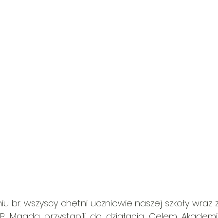
u br. wszyscy chętni uczniowie naszej szkoły wraz z 
i P. Magdą przystąpili do działania. Celem Akademii 