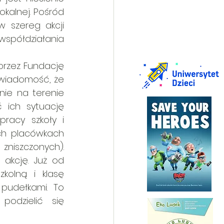
kalnej. Pośród 
 szereg akcji 
współdziałania 
rzez Fundację 
świadomość, że 
nie na terenie 
 ich sytuację 
acy szkoły i 
ch placówkach 
niszczonych). 
kcję. Już od 
kolną i klasę 
udełkami. To 
odzielić się 