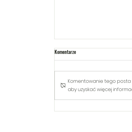
Komentarze
Komentowanie tego posta nie
aby uzyskać więcej informacj
Warsztaty poruszające temat
Hejtu wśród dzieci i młodzieży