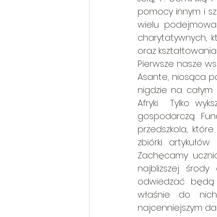
pomocy innym i sze
wielu podejmowany
charytatywnych, kt
oraz kształtowani
Pierwsze nasze ws
Asante, niosąca po
nigdzie na całym ś
Afryki.  Tylko wy
gospodarczą. Fun
przedszkola, któr
zbiórki artykułów
Zachęcamy ucznió
najbliższej środ
odwiedzać będą w
właśnie do nich 
najcenniejszym dar