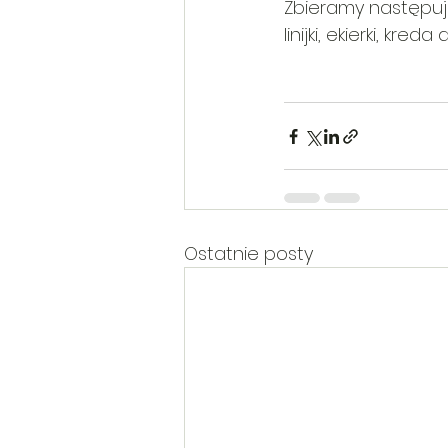
Zbieramy następując
linijki, ekierki, kred
Ostatnie posty