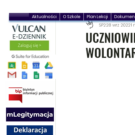
Aktualności
O Szkole
Plan Lekcji
Dokumen
SP2
28 wrz 2022
1 
UCZNIOWI
WOLONTARI