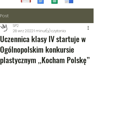
Post
SP2
28 wrz 2022
1 minut(y) czytania
Uczennica klasy IV startuje w
Ogólnopolskim konkursie
plastycznym ,,Kocham Polskę”