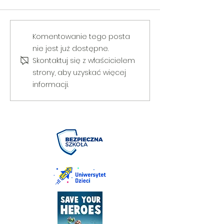
V Gminny Turniej Szachowy o
Egzamin praktyczny
Komentowanie tego posta
Puchar Burmistrza Bełżyc
rowerową
nie jest już dostępne.
Skontaktuj się z właścicielem
strony, aby uzyskać więcej
informacji.