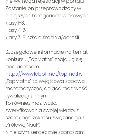
nie wymaga rejestracji w portalu. 
Zostanie on przeprowadzony w 
niniejszych kategoriach wiekowych:
klasy 1-3,
klasy 4-6,
klasy 7-8, szkoła średnia/dorośli.
Szczegółowe informacje na temat 
konkursu „TopMaths” znajdują się 
pod adresem: 
https://www.labofii.net/topmaths
„TopMaths” to wyjątkowa zabawa 
matematyczna, dająca możliwość 
rywalizacji z innymi.
To również możliwość, 
zweryfikowania swojej wiedzy z 
szerokiego zakresu związanego z 
„Królową Nauk”.
Niniejszym serdecznie zapraszam 