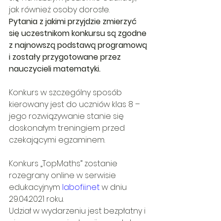
jak również osoby dorosłe.
Pytania z jakimi przyjdzie zmierzyć 
się uczestnikom konkursu są zgodne 
z najnowszą podstawą programową 
i zostały przygotowane przez 
nauczycieli matematyki.
Konkurs w szczególny sposób 
kierowany jest do uczniów klas 8 – 
jego rozwiązywanie stanie się 
doskonałym treningiem przed 
czekającymi egzaminem.
Konkurs „TopMaths” zostanie 
rozegrany online w serwisie 
edukacyjnym 
labofii.net
 w dniu 
29.04.2021 roku.
Udział w wydarzeniu jest bezpłatny i 