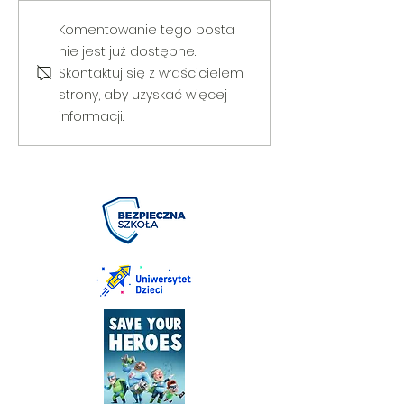
V Gminny Turniej Szachowy o
Egzamin praktyczny
Komentowanie tego posta
Puchar Burmistrza Bełżyc
rowerową
nie jest już dostępne.
Skontaktuj się z właścicielem
strony, aby uzyskać więcej
informacji.