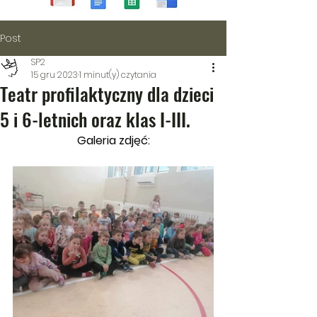
Post
SP2
15 gru 2023
1 minut(y) czytania
Teatr profilaktyczny dla dzieci
5 i 6-letnich oraz klas I-III.
Galeria zdjęć: