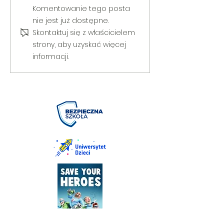
V Gminny Turniej Szachowy o
Egzamin praktyczny
Komentowanie tego posta
Puchar Burmistrza Bełżyc
rowerową
nie jest już dostępne.
Skontaktuj się z właścicielem
strony, aby uzyskać więcej
informacji.