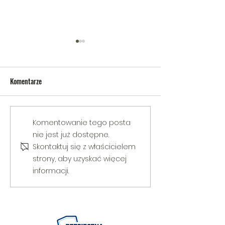
Komentarze
V Gminny Turniej Szachowy o
Egzamin praktyczny
Komentowanie tego posta
Puchar Burmistrza Bełżyc
rowerową
nie jest już dostępne.
Skontaktuj się z właścicielem
strony, aby uzyskać więcej
informacji.