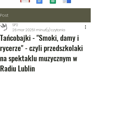
Post
SP2
26 mar 2025
1 minut(y) czytania
Tańcobajki - "Smoki, damy i
rycerze" - czyli przedszkolaki
na spektaklu muzycznym w
Radiu Lublin