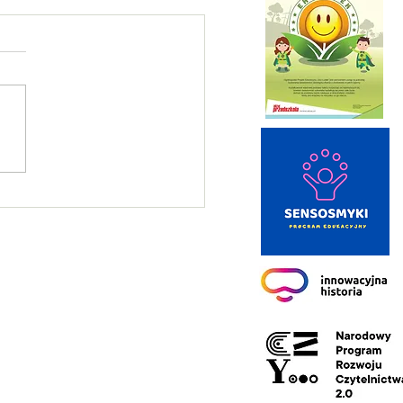
in praktyczny na kartę
rową