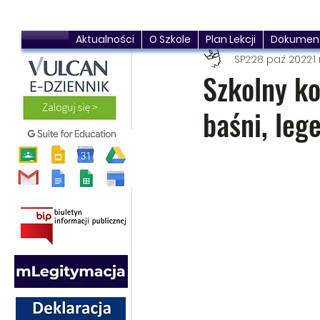
Aktualności
O Szkole
Plan Lekcji
Dokumen
SP2
28 paź 2022
1
Szkolny ko
baśni, leg