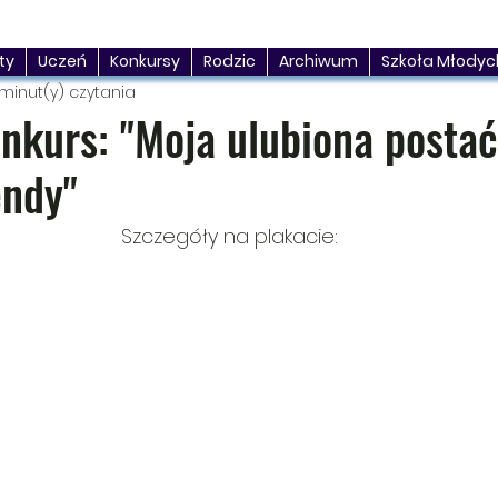
ty
Uczeń
Konkursy
Rodzic
Archiwum
Szkoła Młodyc
 minut(y) czytania
nkurs: "Moja ulubiona postać 
endy"
Szczegóły na plakacie: