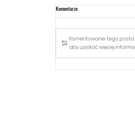
Komentarze
Komentowanie tego posta nie
aby uzyskać więcej informacj
Warsztaty poruszające temat
Hejtu wśród dzieci i młodzieży