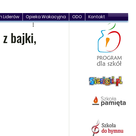
h Liderów
Opieka Wakacyjna
ODO
Kontakt
z bajki,