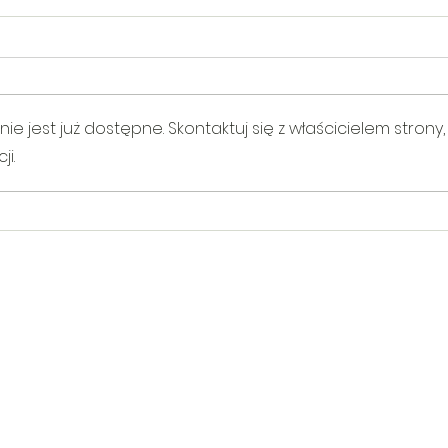
 jest już dostępne. Skontaktuj się z właścicielem strony,
i.
V Gminny Turniej Szachowy o
Egzam
Puchar Burmistrza Bełżyc
rowe