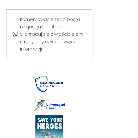
V Gminny Turniej Szachowy o
Egzamin praktyczny
Komentowanie tego posta
Puchar Burmistrza Bełżyc
rowerową
nie jest już dostępne.
Skontaktuj się z właścicielem
strony, aby uzyskać więcej
informacji.