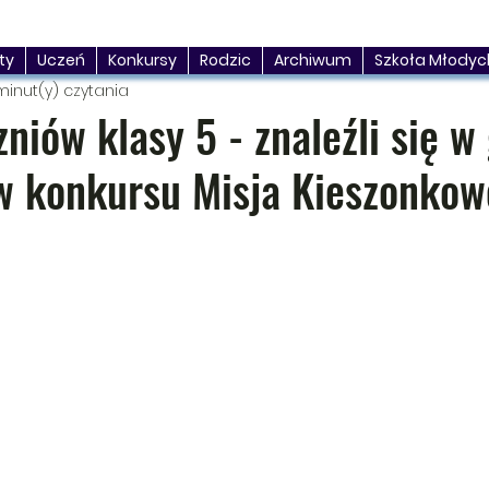
ty
Uczeń
Konkursy
Rodzic
Archiwum
Szkoła Młodyc
minut(y) czytania
niów klasy 5 - znaleźli się w
w konkursu Misja Kieszonkow