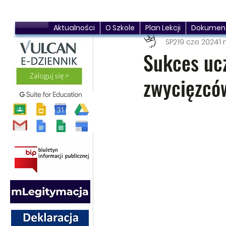
Aktualności
O Szkole
Plan Lekcji
Dokumen
SP2
19 cze 2024
1 
Sukces ucz
zwycięzcó