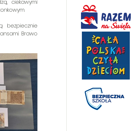
zą, ciekawymi 
szonkowym.
ą bezpiecznie 
ansami. Brawo 