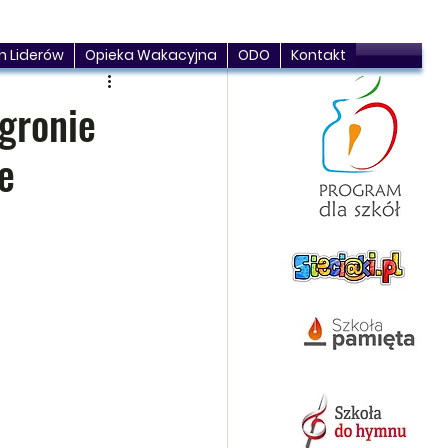
h Liderów
Opieka Wakacyjna
ODO
Kontakt
 gronie
e