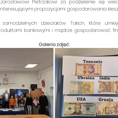
arosławowi Pietrzakowi za podzielenie się wied
o interesującymi propozycjami gospodarowania kie
 samodzielnych dzieciaków. Takich, które umiej
produktami bankowymi i mądrze gospodarować fin
Galeria zdjęć: