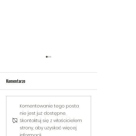
Komentarze
V Gminny Turniej Szachowy o
Egzamin praktyczny
Komentowanie tego posta
Puchar Burmistrza Bełżyc
rowerową
nie jest już dostępne.
Skontaktuj się z właścicielem
strony, aby uzyskać więcej
informacji.