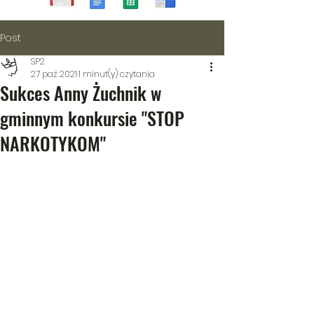
Post
SP2
27 paź 2021
1 minut(y) czytania
Sukces Anny Żuchnik w
gminnym konkursie "STOP
NARKOTYKOM"