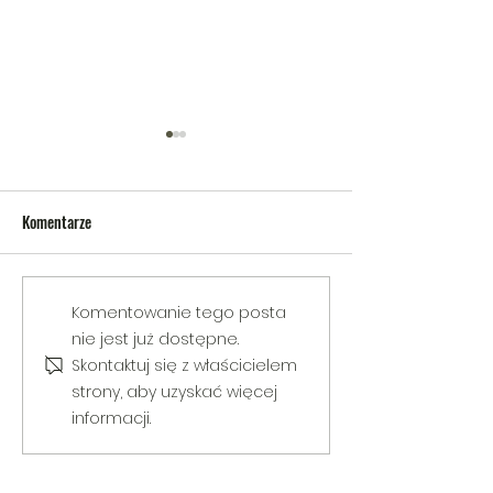
Komentarze
V Gminny Turniej Szachowy o
Egzamin praktyczny
Komentowanie tego posta
Puchar Burmistrza Bełżyc
rowerową
nie jest już dostępne.
Skontaktuj się z właścicielem
strony, aby uzyskać więcej
informacji.