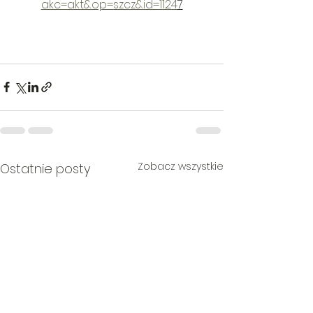
akc=akt&op=szcz&id=1124
7
Zobacz wszystkie
Ostatnie posty