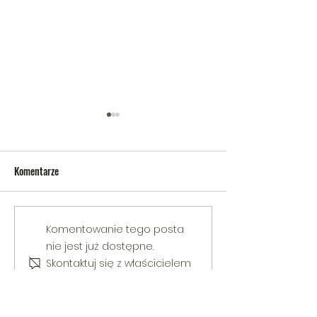
Komentarze
V Gminny Turniej Szachowy o
Egzamin praktyczny
Komentowanie tego posta
Puchar Burmistrza Bełżyc
rowerową
nie jest już dostępne.
Skontaktuj się z właścicielem
strony, aby uzyskać więcej
informacji.