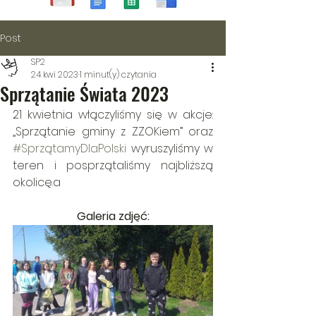
Post
SP2
24 kwi 2023
1 minut(y) czytania
Sprzątanie Świata 2023
21 kwietnia włączyliśmy się w akcje: 
„Sprzątanie gminy z ZZOKiem” oraz   
#SprzątamyDlaPolski
 wyruszyliśmy w 
teren i posprzątaliśmy najbliższą 
okolicę.a
Galeria zdjęć: