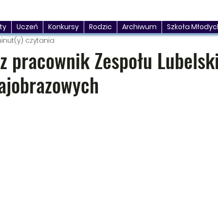
ty
Uczeń
Konkursy
Rodzic
Archiwum
Szkoła Młodyc
minut(y) czytania
z pracownik Zespołu Lubelsk
ajobrazowych