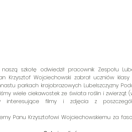
. naszą szkołę odwiedził pracownik Zespołu Lube
an Krzysztof Wojciechowski zabrał uczniów klasy 
astu parkach krajobrazowych Lubelszczyzny. Podcz
śmy wiele ciekawostek ze świata roślin i zwierząt 
my interesujące filmy i zdjęcia z poszczegó
jemy Panu Krzysztofowi Wojciechowskiemu za fascy