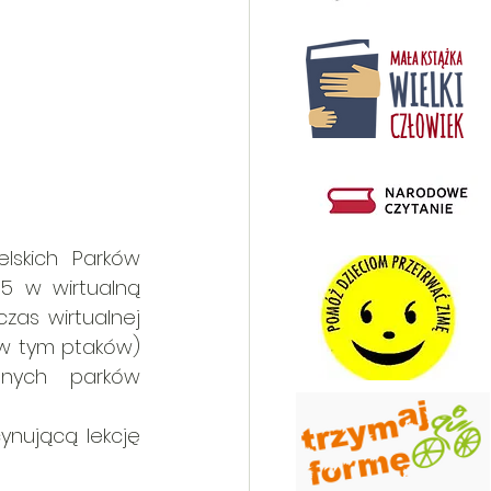
lskich Parków 
5 w wirtualną 
as wirtualnej 
(w tym ptaków) 
lnych parków 
nującą lekcję 