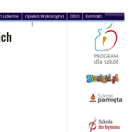
h Liderów
Opieka Wakacyjna
ODO
Kontakt
ich