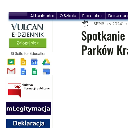
Aktualności
O Szkole
Plan Lekcji
Dokumen
SP2
16 sty 2024
1 
Spotkanie 
Parków Kr