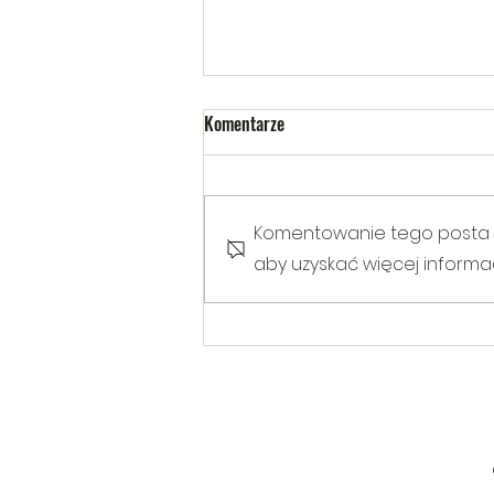
Komentarze
Komentowanie tego posta nie
aby uzyskać więcej informacj
Warsztaty poruszające temat
Hejtu wśród dzieci i młodzieży