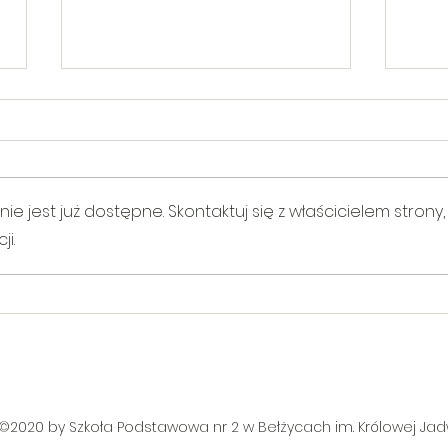
 jest już dostępne. Skontaktuj się z właścicielem strony,
i.
V Gminny Turniej Szachowy o
Egzam
Puchar Burmistrza Bełżyc
rowe
©2020 by Szkoła Podstawowa nr 2 w Bełżycach im. Królowej Jadw