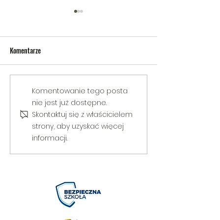
Komentarze
V Gminny Turniej Szachowy o
Egzamin praktyczny
Komentowanie tego posta
Puchar Burmistrza Bełżyc
rowerową
nie jest już dostępne.
Skontaktuj się z właścicielem
strony, aby uzyskać więcej
informacji.