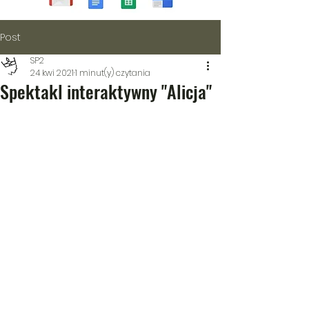
Post
SP2
24 kwi 2021
1 minut(y) czytania
Spektakl interaktywny "Alicja"