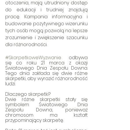
otoczenia, mają utrudniony dostęp 
do edukacji i trudniej znajdują 
pracę. Kampania informacyjna i 
budowanie pozytywnego wizerunku 
tych osób mogą pozwolą na lepsze 
zrozumienie i zwiększenie szacunku 
dla różnorodności.
#SkarpetkoweWyzwanie
 odbywa 
się co roku 21 marca z okazji 
Światowego Dnia Zespołu Downa. 
Tego dnia zakłada się dwie różne 
skarpetki, aby wyrazić różnorodność 
ludzi. 
Dlaczego skarpetki? 
Dwie różne skarpetki stały się 
symbolem Światowego Dnia 
Zespołu Downa, ponieważ 
chromosom ma kształt 
przypominający skarpetę.