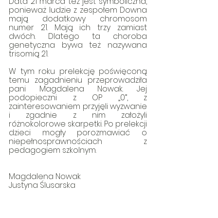
Data 21 marca też jest symboliczna, 
ponieważ ludzie z zespołem Downa 
mają dodatkowy chromosom 
numer 21. Mają ich trzy zamiast 
dwóch. Dlatego ta choroba 
genetyczna bywa też nazywana 
trisomią 21.
W tym roku prelekcję poświęconą 
temu zagadnieniu przeprowadziła 
pani Magdalena Nowak. Jej 
podopieczni z OP „0”, z 
zainteresowaniem przyjęli wyzwanie 
i zgadnie z nim założyli 
różnokolorowe skarpetki. Po prelekcji 
dzieci mogły porozmawiać o 
niepełnosprawnościach z 
pedagogiem szkolnym. 
Magdalena Nowak
Justyna Ślusarska