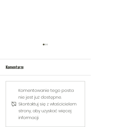
Komentarze
V Gminny Turniej Szachowy o
Egzamin praktyczny
Komentowanie tego posta
Puchar Burmistrza Bełżyc
rowerową
nie jest już dostępne.
Skontaktuj się z właścicielem
strony, aby uzyskać więcej
informacji.