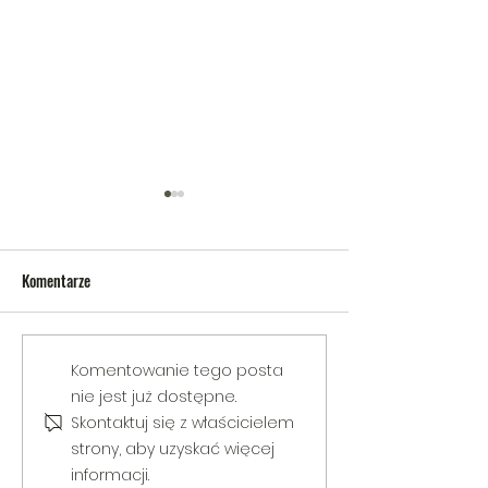
Komentarze
V Gminny Turniej Szachowy o
Egzamin praktyczny
Komentowanie tego posta
Puchar Burmistrza Bełżyc
rowerową
nie jest już dostępne.
Skontaktuj się z właścicielem
strony, aby uzyskać więcej
informacji.