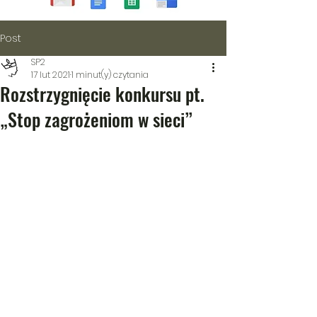
Post
SP2
17 lut 2021
1 minut(y) czytania
Rozstrzygnięcie konkursu pt.
„Stop zagrożeniom w sieci”