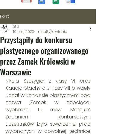
Post
SP2
10 maj 2023
1 minut(y) czytania
Przystąpiły do konkursu
plastycznego organizowanego
przez Zamek Królewski w
Warszawie
Nikola Szczygieł z klasy VI oraz 
Klaudia Stachyra z klasy VIII b wzięły 
udział w konkursie plastycznym pod 
nazwa ,,Zamek w dziecięcej 
wyobraźni. Tu mówi Matejko”. 
Zadaniem konkursowym 
uczestników było stworzenie prac 
wykonanych w dowolnej technice 