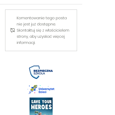
V Gminny Turniej Szachowy o
Egzamin praktyczny
Komentowanie tego posta
Puchar Burmistrza Bełżyc
rowerową
nie jest już dostępne.
Skontaktuj się z właścicielem
strony, aby uzyskać więcej
informacji.