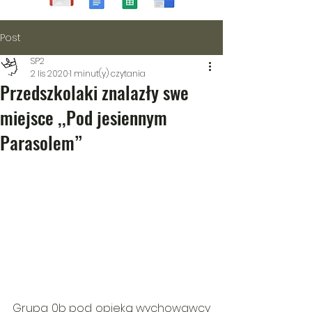
Post
SP2
2 lis 2020
1 minut(y) czytania
Przedszkolaki znalazły swe
miejsce ,,Pod jesiennym
Parasolem”
Grupa 0b pod opieką wychowawcy 