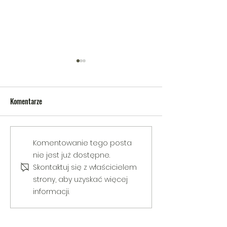
Komentarze
V Gminny Turniej Szachowy o
Egzamin praktyczny
Komentowanie tego posta
Puchar Burmistrza Bełżyc
rowerową
nie jest już dostępne.
Skontaktuj się z właścicielem
strony, aby uzyskać więcej
informacji.