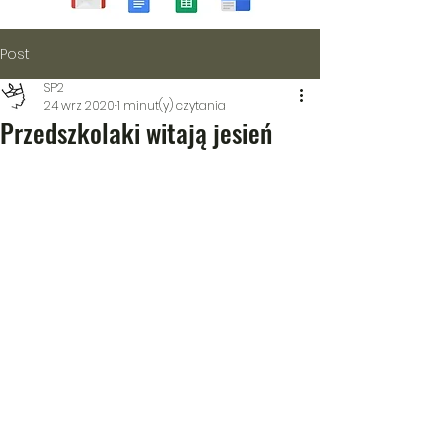
Post
SP2
24 wrz 2020
1 minut(y) czytania
Przedszkolaki witają jesień